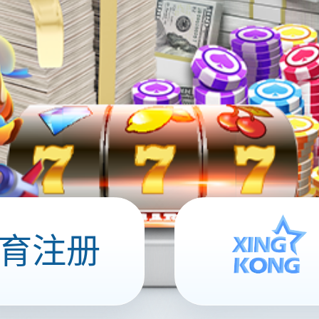
风控、秒级加载、多节点加速等
时，万搏下载提供全天候客服支
五大核心功能 · 场景整合