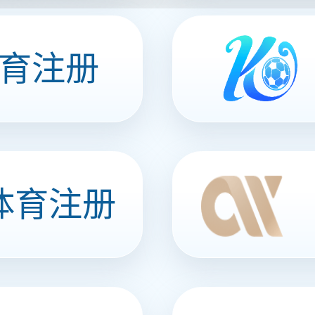
从赛事直播到多端互动，构建万搏下载生态闭环
言解说选项。用户可通过万搏下载平台轻松找到关注比赛，实