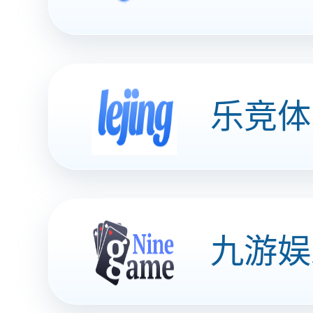
用户社区与弹幕互动
构建赛事评论区与实时弹幕系统，让用户可边看