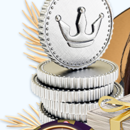
平台技术与服务能力