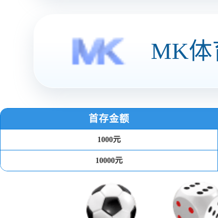
多终端无缝适配
全平台接入万搏下载内容系统，支持 PC、APP