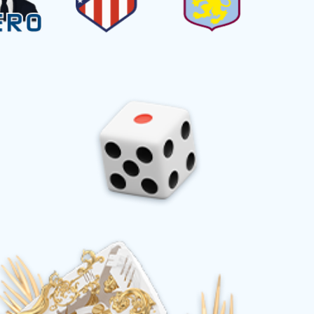
与多样化的观赛服务体验，
景
“科技驱动体育创新”的发展方向，融合赛事直播、数据分析
性与沉浸感的体育平台。 我们希望通过技术力量让万搏下