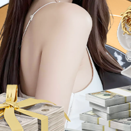
载等体育内容更便捷、更智能地