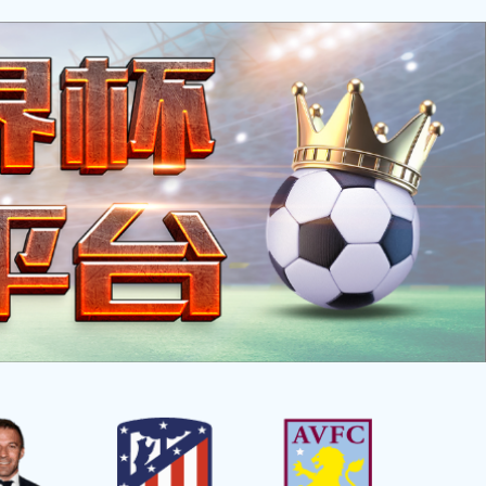
注册入口
赛事与数据服务
持
APP下载
与
网页使用
，每日同步更新
握比赛节奏。